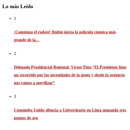
Lo más Leído
1
¡Comienza el rodaje! Rubin inicia la película cósmica más
grande de la...
2
Delegado Presidencial Regional, Víctor Pino “El Presidente hizo
un recorrido por las necesidades de la gente y desde la urgencia
nos vamos a movilizar”
3
Coquimbo Unido silencia a Universitario en Lima sumando tres
puntos de oro