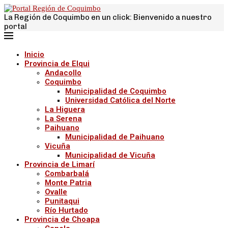
La Región de Coquimbo en un click: Bienvenido a nuestro
portal
Inicio
Provincia de Elqui
Andacollo
Coquimbo
Municipalidad de Coquimbo
Universidad Católica del Norte
La Higuera
La Serena
Paihuano
Municipalidad de Paihuano
Vicuña
Municipalidad de Vicuña
Provincia de Limarí
Combarbalá
Monte Patria
Ovalle
Punitaqui
Río Hurtado
Provincia de Choapa