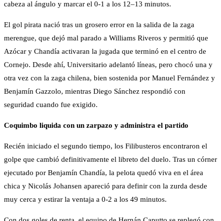
cabeza al ángulo y marcar el 0-1 a los 12–13 minutos.
El gol pirata nació tras un grosero error en la salida de la zaga
merengue, que dejó mal parado a Williams Riveros y permitió que
Azócar y Chandía activaran la jugada que terminó en el centro de
Cornejo. Desde ahí, Universitario adelantó líneas, pero chocó una y
otra vez con la zaga chilena, bien sostenida por Manuel Fernández y
Benjamín Gazzolo, mientras Diego Sánchez respondió con
seguridad cuando fue exigido.
Coquimbo liquida con un zarpazo y administra el partido
Recién iniciado el segundo tiempo, los Filibusteros encontraron el
golpe que cambió definitivamente el libreto del duelo. Tras un córner
ejecutado por Benjamín Chandía, la pelota quedó viva en el área
chica y Nicolás Johansen apareció para definir con la zurda desde
muy cerca y estirar la ventaja a 0-2 a los 49 minutos.
Con dos goles de renta, el equipo de Hernán Caputto se replegó con