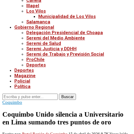
Canela
Illapel
Los Vilos
Municipalidad de Los Vilos
Salamanca
Gobierno Regional
Delegación Presidencial de Choapa
Seremi del Medio Ambiente
Seremi de Salud
Seremi Justicia y DDHH
Seremi de Trabajo y Previsión Social
ProChile
Deportes
Deportes
Magazine
Policial
Política
Buscar
Coquimbo
Coquimbo Unido silencia a Universitario
en Lima sumando tres puntos de oro
Escrito por:
Portal Región de Coquimbo
15 de abril de 2026
9,7K
Veces leído