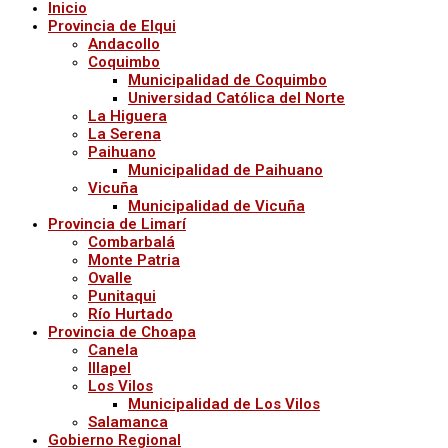
Inicio
Provincia de Elqui
Andacollo
Coquimbo
Municipalidad de Coquimbo
Universidad Católica del Norte
La Higuera
La Serena
Paihuano
Municipalidad de Paihuano
Vicuña
Municipalidad de Vicuña
Provincia de Limarí
Combarbalá
Monte Patria
Ovalle
Punitaqui
Río Hurtado
Provincia de Choapa
Canela
Illapel
Los Vilos
Municipalidad de Los Vilos
Salamanca
Gobierno Regional