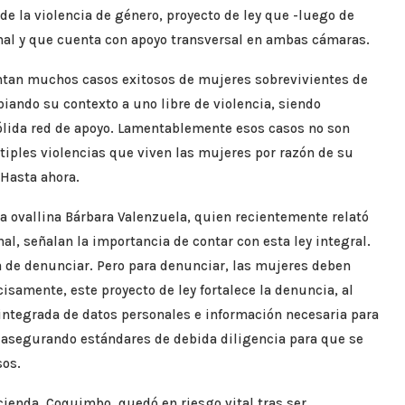
 de la violencia de género, proyecto de ley que -luego de
inal y que cuenta con apoyo transversal en ambas cámaras.
ntan muchos casos exitosos de mujeres sobrevivientes de
biando su contexto a uno libre de violencia, siendo
ida red de apoyo. Lamentablemente esos casos no son
ltiples violencias que viven las mujeres por razón de su
 Hasta ahora.
a ovallina Bárbara Valenzuela, quien recientemente relató
al, señalan la importancia de contar con esta ley integral.
 de denunciar. Pero para denunciar, las mujeres deben
cisamente, este proyecto de ley fortalece la denuncia, al
 integrada de datos personales e información necesaria para
 y asegurando estándares de debida diligencia para que se
sos.
cienda, Coquimbo, quedó en riesgo vital tras ser