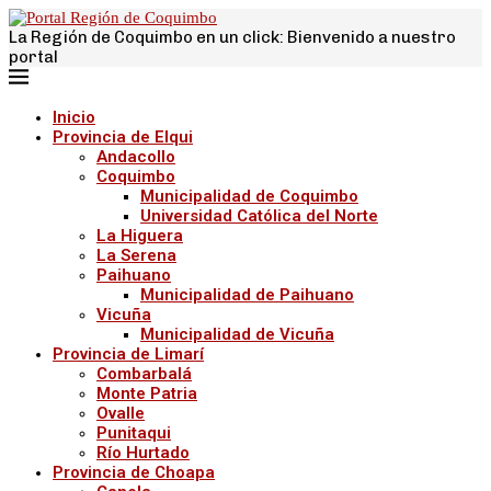
La Región de Coquimbo en un click: Bienvenido a nuestro
portal
Inicio
Provincia de Elqui
Andacollo
Coquimbo
Municipalidad de Coquimbo
Universidad Católica del Norte
La Higuera
La Serena
Paihuano
Municipalidad de Paihuano
Vicuña
Municipalidad de Vicuña
Provincia de Limarí
Combarbalá
Monte Patria
Ovalle
Punitaqui
Río Hurtado
Provincia de Choapa