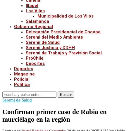
Canela
Illapel
Los Vilos
Municipalidad de Los Vilos
Salamanca
Gobierno Regional
Delegación Presidencial de Choapa
Seremi del Medio Ambiente
Seremi de Salud
Seremi Justicia y DDHH
Seremi de Trabajo y Previsión Social
ProChile
Deportes
Deportes
Magazine
Policial
Política
Buscar
Seremi de Salud
Confirman primer caso de Rabia en
murciélago en la región
Escrito por:
Portal Región de Coquimbo
30 de enero de 2025
213
Veces leído