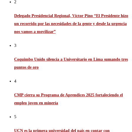
2
Delegado Presidencial Regional, Víctor Pino “El Presidente hizo
un recorrido por las necesidades de la gente y desde la urgencia
nos vamos a movilizar”
3
Coquimbo Unido silencia a Universitario en Lima sumando tres
puntos de oro
4
CMP cierra su Programa de Aprendices 2025 fortaleciendo el
empleo joven en minería
5
UCN es la primera universidad del país en contar con