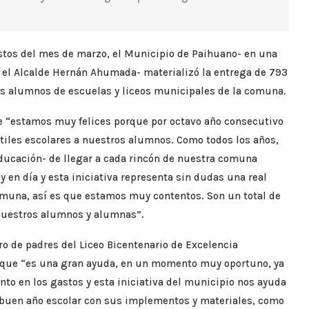
astos del mes de marzo, el Municipio de Paihuano- en una
r el Alcalde Hernán Ahumada- materializó la entrega de 793
los alumnos de escuelas y liceos municipales de la comuna.
e “estamos muy felices porque por octavo año consecutivo
les escolares a nuestros alumnos. Como todos los años,
ucación- de llegar a cada rincón de nuestra comuna
 en día y esta iniciativa representa sin dudas una real
comuna, así es que estamos muy contentos. Son un total de
 nuestros alumnos y alumnas”.
o de padres del Liceo Bicentenario de Excelencia
ó que “es una gran ayuda, en un momento muy oportuno, ya
o en los gastos y esta iniciativa del municipio nos ayuda
 buen año escolar con sus implementos y materiales, como