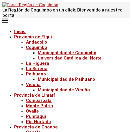
La Región de Coquimbo en un click: Bienvenido a nuestro
portal
Inicio
Provincia de Elqui
Andacollo
Coquimbo
Municipalidad de Coquimbo
Universidad Católica del Norte
La Higuera
La Serena
Paihuano
Municipalidad de Paihuano
Vicuña
Municipalidad de Vicuña
Provincia de Limarí
Combarbalá
Monte Patria
Ovalle
Punitaqui
Río Hurtado
Provincia de Choapa