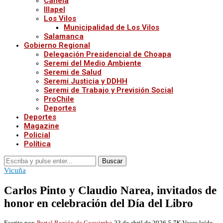
Canela
Illapel
Los Vilos
Municipalidad de Los Vilos
Salamanca
Gobierno Regional
Delegación Presidencial de Choapa
Seremi del Medio Ambiente
Seremi de Salud
Seremi Justicia y DDHH
Seremi de Trabajo y Previsión Social
ProChile
Deportes
Deportes
Magazine
Policial
Política
Buscar
Vicuña
Carlos Pinto y Claudio Narea, invitados de
honor en celebración del Día del Libro
Escrito por:
Portal Región de Coquimbo
23 de abril de 2026
5,7K
Veces leído