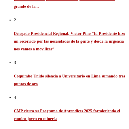
grande de la...
2
Delegado Presidencial Regional, Víctor Pino “El Presidente hizo
un recorrido por las necesidades de la gente y desde la urgencia
nos vamos a movilizar”
3
Coquimbo Unido silencia a Universitario en Lima sumando tres
puntos de oro
4
CMP cierra su Programa de Aprendices 2025 fortaleciendo el
empleo joven en minería