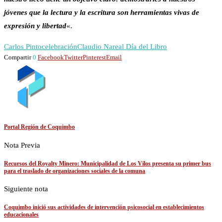
jóvenes que la lectura y la escritura son herramientas vivas de
expresión y libertad
«.
Carlos Pinto
celebración
Claudio Narea
l Día del Libro
Compartir
0
Facebook
Twitter
Pinterest
Email
Portal Región de Coquimbo
Nota Previa
Recursos del Royalty Minero: Municipalidad de Los Vilos presenta su primer bus
para el traslado de organizaciones sociales de la comuna
Siguiente nota
Coquimbo inició sus actividades de intervención psicosocial en establecimientos
educacionales