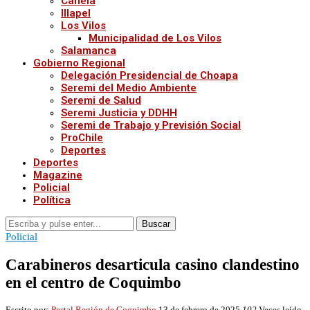
Canela
Illapel
Los Vilos
Municipalidad de Los Vilos
Salamanca
Gobierno Regional
Delegación Presidencial de Choapa
Seremi del Medio Ambiente
Seremi de Salud
Seremi Justicia y DDHH
Seremi de Trabajo y Previsión Social
ProChile
Deportes
Deportes
Magazine
Policial
Política
Buscar
Policial
Carabineros desarticula casino clandestino
en el centro de Coquimbo
Escrito por:
Portal Región de Coquimbo
13 de febrero de 2025
102
Veces leído