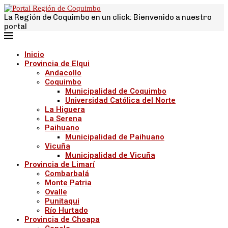
La Región de Coquimbo en un click: Bienvenido a nuestro
portal
Inicio
Provincia de Elqui
Andacollo
Coquimbo
Municipalidad de Coquimbo
Universidad Católica del Norte
La Higuera
La Serena
Paihuano
Municipalidad de Paihuano
Vicuña
Municipalidad de Vicuña
Provincia de Limarí
Combarbalá
Monte Patria
Ovalle
Punitaqui
Río Hurtado
Provincia de Choapa