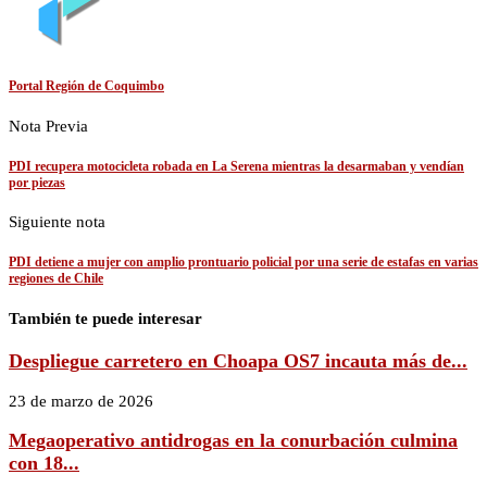
Portal Región de Coquimbo
Nota Previa
PDI recupera motocicleta robada en La Serena mientras la desarmaban y vendían
por piezas
Siguiente nota
PDI detiene a mujer con amplio prontuario policial por una serie de estafas en varias
regiones de Chile
También te puede interesar
Despliegue carretero en Choapa OS7 incauta más de...
23 de marzo de 2026
Megaoperativo antidrogas en la conurbación culmina
con 18...