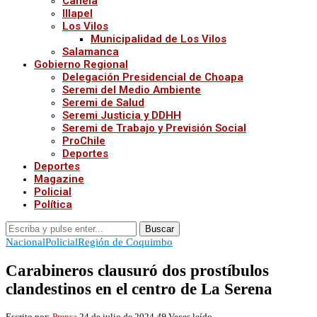
Canela
Illapel
Los Vilos
Municipalidad de Los Vilos
Salamanca
Gobierno Regional
Delegación Presidencial de Choapa
Seremi del Medio Ambiente
Seremi de Salud
Seremi Justicia y DDHH
Seremi de Trabajo y Previsión Social
ProChile
Deportes
Deportes
Magazine
Policial
Política
Buscar
Nacional
Policial
Región de Coquimbo
Carabineros clausuró dos prostíbulos
clandestinos en el centro de La Serena
Escrito por:
Prensa
24 de julio de 2024
49
Veces leído