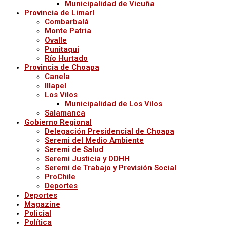
Municipalidad de Vicuña
Provincia de Limarí
Combarbalá
Monte Patria
Ovalle
Punitaqui
Río Hurtado
Provincia de Choapa
Canela
Illapel
Los Vilos
Municipalidad de Los Vilos
Salamanca
Gobierno Regional
Delegación Presidencial de Choapa
Seremi del Medio Ambiente
Seremi de Salud
Seremi Justicia y DDHH
Seremi de Trabajo y Previsión Social
ProChile
Deportes
Deportes
Magazine
Policial
Política