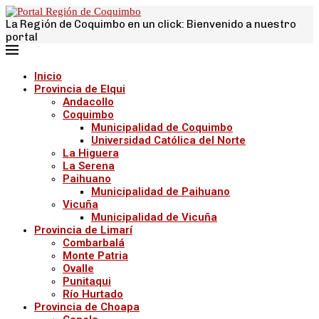
La Región de Coquimbo en un click: Bienvenido a nuestro
portal
Inicio
Provincia de Elqui
Andacollo
Coquimbo
Municipalidad de Coquimbo
Universidad Católica del Norte
La Higuera
La Serena
Paihuano
Municipalidad de Paihuano
Vicuña
Municipalidad de Vicuña
Provincia de Limarí
Combarbalá
Monte Patria
Ovalle
Punitaqui
Río Hurtado
Provincia de Choapa