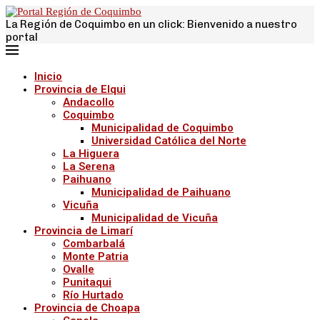
La Región de Coquimbo en un click: Bienvenido a nuestro
portal
Inicio
Provincia de Elqui
Andacollo
Coquimbo
Municipalidad de Coquimbo
Universidad Católica del Norte
La Higuera
La Serena
Paihuano
Municipalidad de Paihuano
Vicuña
Municipalidad de Vicuña
Provincia de Limarí
Combarbalá
Monte Patria
Ovalle
Punitaqui
Río Hurtado
Provincia de Choapa