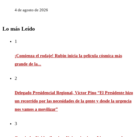
4 de agosto de 2026
Lo más Leído
1
¡Comienza el rodaje! Rubin inicia la película cósmica más
grande de la...
2
Delegado Presidencial Regional, Víctor Pino “El Presidente hizo
un recorrido por las necesidades de la gente y desde la urgencia
nos vamos a movilizar”
3