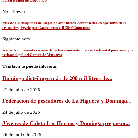
Portal Región de Coquimbo
Nota Previa
Más de 100 máquinas de juegos de azar fueron decomisadas en operativo en el
centro desplegado por Carabineros y DISEP Coquimbo
Siguiente nota
Andes Iron presenta recurso de reclamación ante Justicia Ambiental para impugnar
rechazo ilegal del Comité de Ministros
También te puede interesar
Dominga distribuye más de 200 mil litros de...
27 de julio de 2026
Federación de pescadores de La Higuera y Dominga...
24 de julio de 2026
Jóvenes de Caleta Los Hornos y Dominga preparan...
26 de junio de 2026