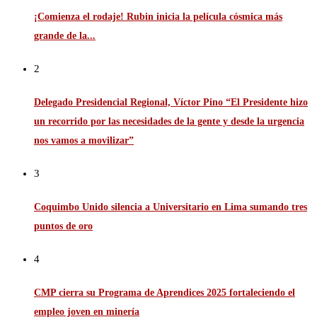
¡Comienza el rodaje! Rubin inicia la película cósmica más
grande de la...
2
Delegado Presidencial Regional, Víctor Pino “El Presidente hizo
un recorrido por las necesidades de la gente y desde la urgencia
nos vamos a movilizar”
3
Coquimbo Unido silencia a Universitario en Lima sumando tres
puntos de oro
4
CMP cierra su Programa de Aprendices 2025 fortaleciendo el
empleo joven en minería