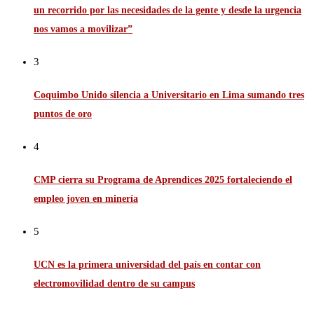
un recorrido por las necesidades de la gente y desde la urgencia
nos vamos a movilizar”
3
Coquimbo Unido silencia a Universitario en Lima sumando tres
puntos de oro
4
CMP cierra su Programa de Aprendices 2025 fortaleciendo el
empleo joven en minería
5
UCN es la primera universidad del país en contar con
electromovilidad dentro de su campus