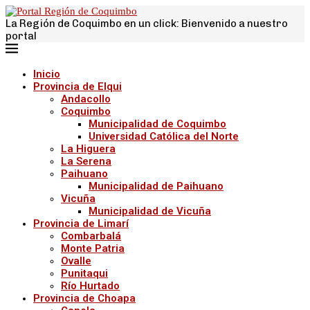
La Región de Coquimbo en un click: Bienvenido a nuestro
portal
Inicio
Provincia de Elqui
Andacollo
Coquimbo
Municipalidad de Coquimbo
Universidad Católica del Norte
La Higuera
La Serena
Paihuano
Municipalidad de Paihuano
Vicuña
Municipalidad de Vicuña
Provincia de Limarí
Combarbalá
Monte Patria
Ovalle
Punitaqui
Río Hurtado
Provincia de Choapa