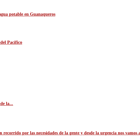
e agua potable en Guanaqueros
del Pacífico
e la...
n recorrido por las necesidades de la gente y desde la urgencia nos vamos 