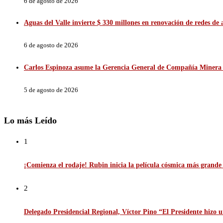
6 de agosto de 2026
Aguas del Valle invierte $ 330 millones en renovación de redes d
6 de agosto de 2026
Carlos Espinoza asume la Gerencia General de Compañía Minera 
5 de agosto de 2026
Lo más Leído
1
¡Comienza el rodaje! Rubin inicia la película cósmica más grande d
2
Delegado Presidencial Regional, Víctor Pino “El Presidente hizo u