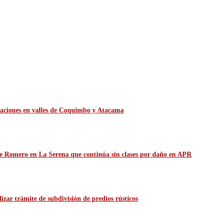
itaciones en valles de Coquimbo y Atacama
de Romero en La Serena que continúa sin clases por daño en APR
zar trámite de subdivisión de predios rústicos