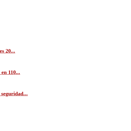
s 20...
en 110...
 seguridad...