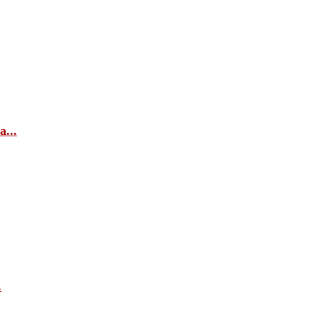
...
.