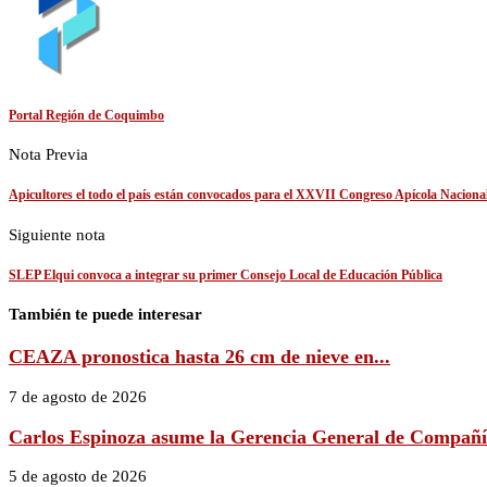
Portal Región de Coquimbo
Nota Previa
Apicultores el todo el país están convocados para el XXVII Congreso Apícola Nacional
Siguiente nota
SLEP Elqui convoca a integrar su primer Consejo Local de Educación Pública
También te puede interesar
CEAZA pronostica hasta 26 cm de nieve en...
7 de agosto de 2026
Carlos Espinoza asume la Gerencia General de Compañía
5 de agosto de 2026