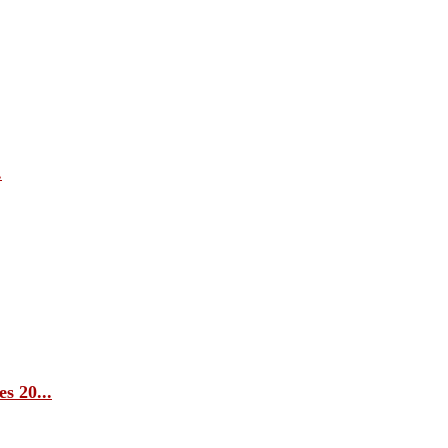
.
s 20...