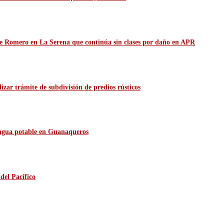
de Romero en La Serena que continúa sin clases por daño en APR
zar trámite de subdivisión de predios rústicos
e agua potable en Guanaqueros
del Pacífico