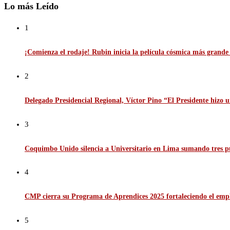
Lo más Leído
1
¡Comienza el rodaje! Rubin inicia la película cósmica más grande d
2
Delegado Presidencial Regional, Víctor Pino “El Presidente hizo u
3
Coquimbo Unido silencia a Universitario en Lima sumando tres p
4
CMP cierra su Programa de Aprendices 2025 fortaleciendo el emp
5