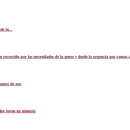
e la...
n recorrido por las necesidades de la gente y desde la urgencia nos vamos 
untos de oro
leo joven en minería