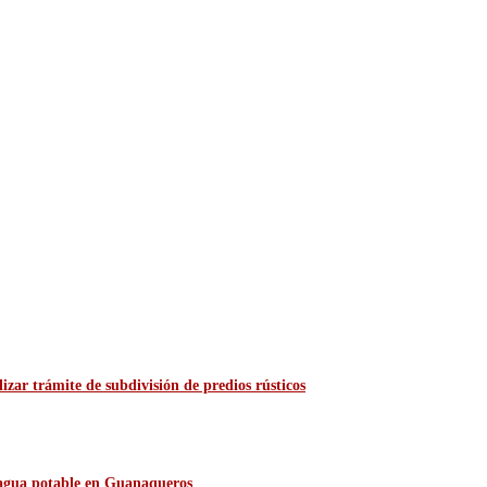
zar trámite de subdivisión de predios rústicos
e agua potable en Guanaqueros