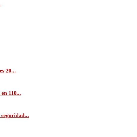
.
s 20...
en 110...
 seguridad...