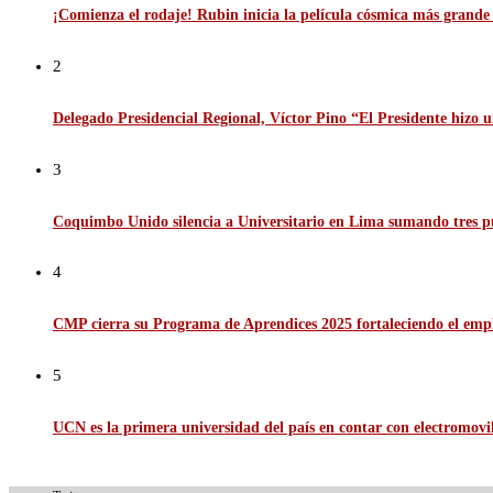
¡Comienza el rodaje! Rubin inicia la película cósmica más grande d
2
Delegado Presidencial Regional, Víctor Pino “El Presidente hizo u
3
Coquimbo Unido silencia a Universitario en Lima sumando tres p
4
CMP cierra su Programa de Aprendices 2025 fortaleciendo el emp
5
UCN es la primera universidad del país en contar con electromov