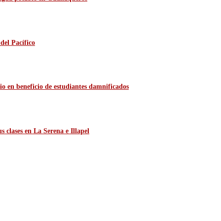
del Pacífico
io en beneficio de estudiantes damnificados
 clases en La Serena e Illapel